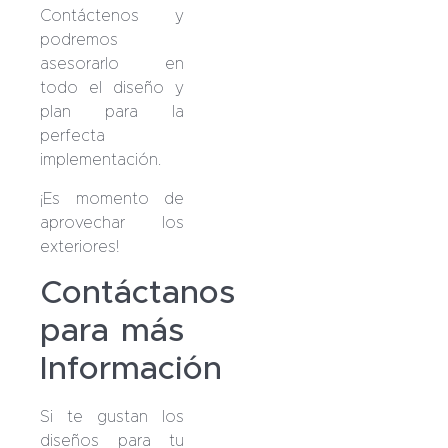
Contáctenos y
podremos
asesorarlo en
todo el diseño y
plan para la
perfecta
implementación.
¡Es momento de
aprovechar los
exteriores!
Contáctanos
para más
Información
Si te gustan los
diseños para tu