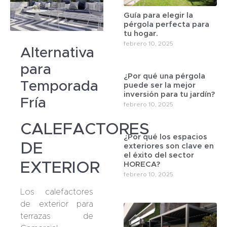
Guía para elegir la
pérgola perfecta para
tu hogar.
febrero 10, 2025
Alternativa
para
¿Por qué una pérgola
Temporada
puede ser la mejor
inversión para tu jardín?
Fría
febrero 10, 2025
CALEFACTORES
¿Por qué los espacios
DE
exteriores son clave en
el éxito del sector
EXTERIOR
HORECA?
febrero 10, 2025
Los calefactores
de exterior para
terrazas de