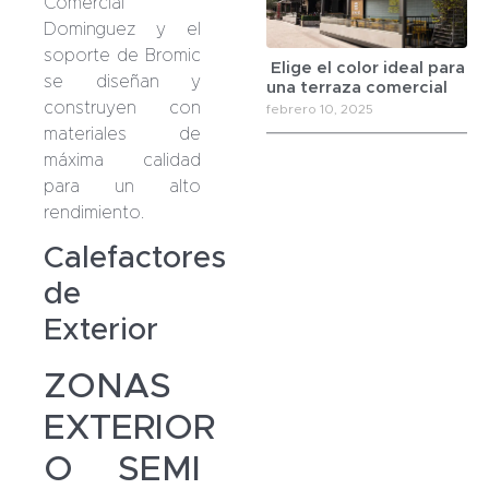
Comercial
Dominguez y el
soporte de Bromic
Elige el color ideal para
se diseñan y
una terraza comercial
construyen con
febrero 10, 2025
materiales de
máxima calidad
para un alto
rendimiento.
Calefactores
de
Exterior
ZONAS
EXTERIOR
O SEMI