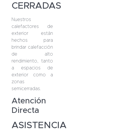
CERRADAS
Nuestros
calefactores de
exterior están
hechos para
brindar calefacción
de alto
rendimiento, tanto
a espacios de
exterior como a
zonas
semicerradas.
Atención
Directa
ASISTENCIA