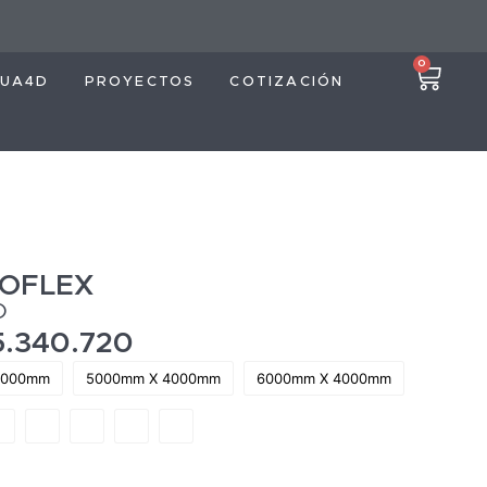
0
UA4D
PROYECTOS
COTIZACIÓN
GOFLEX
O
5.340.720
4000mm
5000mm X 4000mm
6000mm X 4000mm