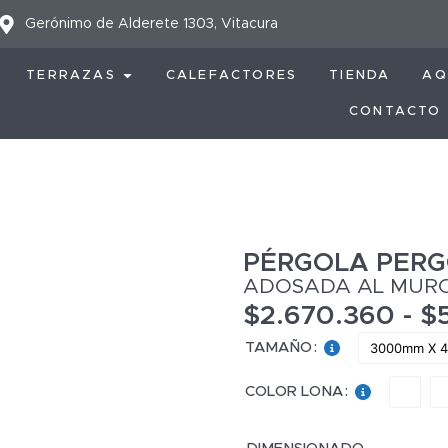
Gerónimo de Alderete 1303, Vitacura
TERRAZAS
CALEFACTORES
TIENDA
AQ
CONTACTO
PÉRGOLA PER
ADOSADA AL MUR
$
2.670.360
-
$
3000mm X 
TAMAÑO
:
COLOR LONA
: