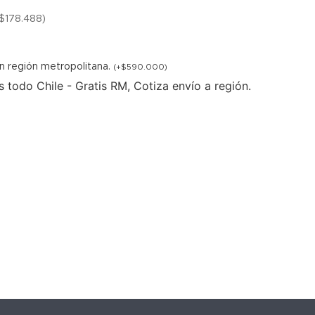
$
178.488
)
 en región metropolitana.
(
+
$
590.000
)
 todo Chile - Gratis RM, Cotiza envío a región.