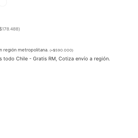
$
178.488
)
 en región metropolitana.
(
+
$
590.000
)
 todo Chile - Gratis RM, Cotiza envío a región.