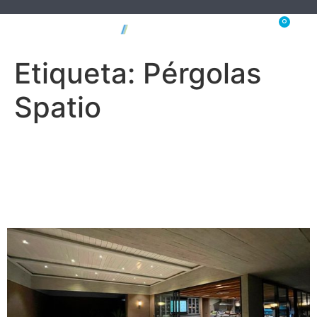
0
Etiqueta:
Pérgolas
Spatio
Iluminación: La solución de
SPATIO para tu espacio
exterior